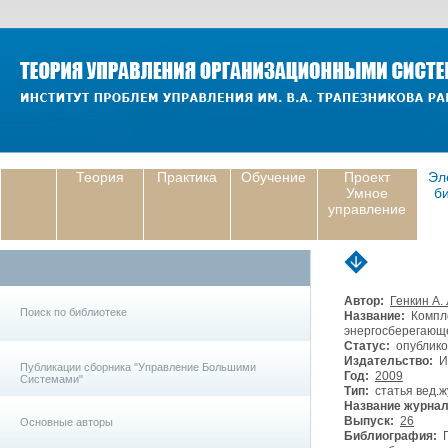
Теория
Практика
Обучение
Проект
Эл
Умное
б
управление
Автор:
Генкин А. 
Поиск по библиотеке
Название:
Компле
энергосберегающе
Статус:
опублико
Издательство:
И
Публикации сборника "Управление Большими
Год:
2009
Системами"
Тип:
статья вед.ж
Название журнал
Выпуск:
26
Основные авторы
Библиография:
Г