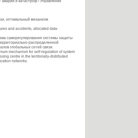
 аварий и катастроф / Управление
язи, оптимальный механизм
ures and accidents, allocated data-
зма саморегулирования системы защиты
 территориально-распределенной
алов глобальных сетей связи.
imum mechanism for self-regulation of system
ing centre in the territorially-distributed
cation networks.