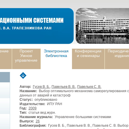
ение
Проект
Электронная
Конференции
Периодиче
Умное
библиотека
и семинары
издани
управление
Автор:
Гусев В. Б.
,
Павельев В. В.
,
Павельев С. В.
Название:
Выбор оптимального механизма саморегулирования с
данных от аварий и катастроф
Статус:
опубликовано
Издательство:
ИПУ РАН
Год:
2009
Тип:
статья вед.журн.
Название журнала:
Управление большими системами
Выпуск:
26
Библиография:
Гусев В. Б., Павельев В. В., Павельев С. В. Выб