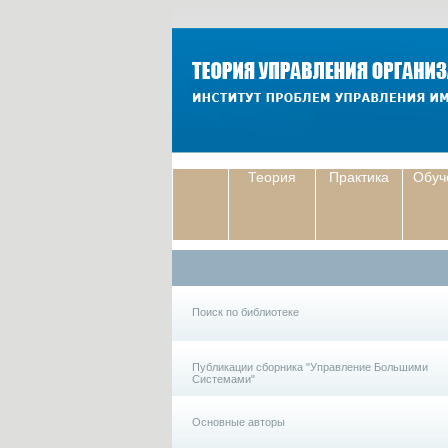
Теория
Практика
Обуч
Поиск по библиотеке
Публикации сборника "Управление Большими
Системами"
Основные авторы