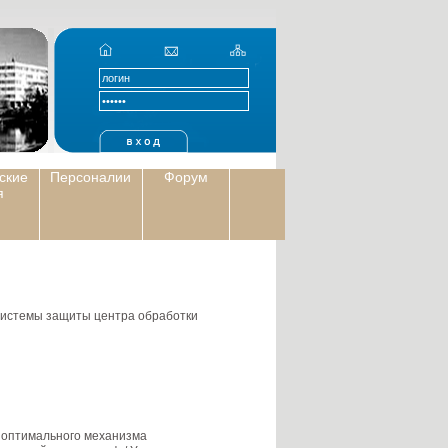
ские
Персоналии
Форум
я
истемы защиты центра обработки
ор оптимального механизма