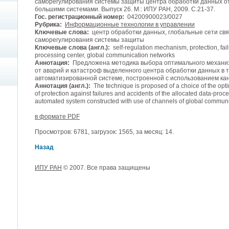
саморегулирования системы защиты центра обработки данных от
большими системами. Выпуск 26. М.: ИПУ РАН, 2009. С.21-37.
Гос. регистрационный номер:
04200900023/0027
Рубрика:
Информационные технологии в управлении
Ключевые слова:
центр обработки данных, глобальные сети св
саморегулирования системы защиты
Ключевые слова (англ.):
self-regulation mechanism, protection, fail
processing center, global communication networks
Аннотация:
Предложена методика выбора оптимального механи
от аварий и катастроф выделенного центра обработки данных в
автоматизированной системе, построенной с использованием кан
Аннотация (англ.):
The technique is proposed of a choice of the opt
of protection against failures and accidents of the allocated data-process
automated system constructed with use of channels of global communi
в формате PDF
Просмотров: 6781, загрузок: 1565, за месяц: 14.
Назад
ИПУ РАН
© 2007. Все права защищены