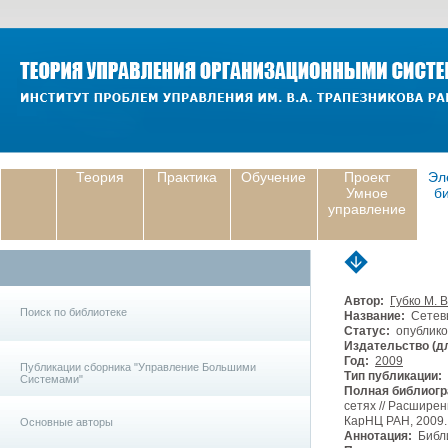
Теория
Практика
Обучение
Проект
Эл
Умное
б
управление
Автор:
Губко М. В
Поиск по библиотеке
Название:
Сетевы
Статус:
опублико
Издательство (дл
Год:
2009
Публикации сборника "Управление Большими
Тип публикации:
Системами"
Полная библиогр
сетях // Расшире
КарНЦ РАН, 2009.
Основные авторы
Аннотация:
Библи