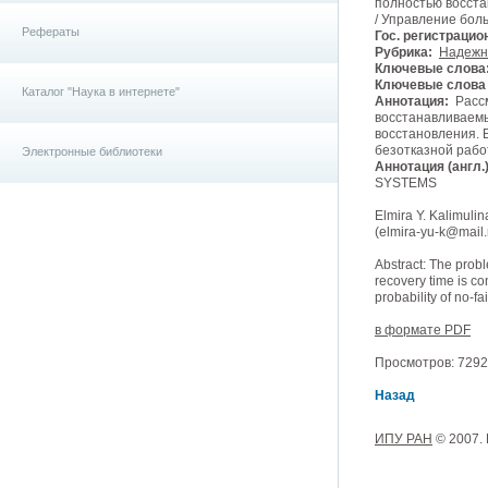
полностью восста
/ Управление боль
Рефераты
Гос. регистрацио
Рубрика:
Надежно
Ключевые слова
Ключевые слова (
Каталог "Наука в интернете"
Аннотация:
Рассм
восстанавливаемы
восстановления. 
безотказной рабо
Электронные библиотеки
Аннотация (англ.)
SYSTEMS
Elmira Y. Kalimuli
(elmira-yu-k@mail.r
Abstract: The probl
recovery time is co
probability of no-fa
в формате PDF
Просмотров: 7292, 
Назад
ИПУ РАН
© 2007.