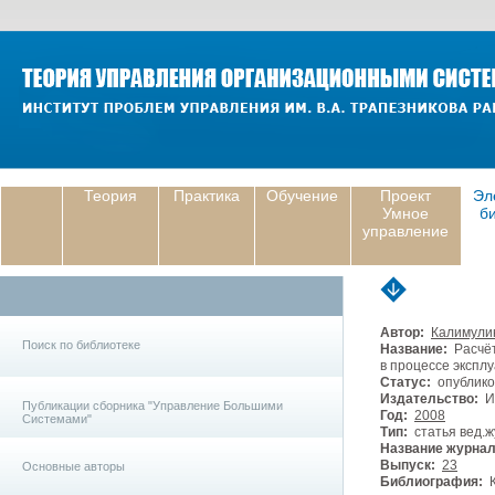
Теория
Практика
Обучение
Проект
Эл
Умное
б
управление
Автор:
Калимулин
Поиск по библиотеке
Название:
Расчёт
в процессе экспл
Статус:
опублико
Издательство:
И
Публикации сборника "Управление Большими
Год:
2008
Системами"
Тип:
статья вед.ж
Название журнал
Выпуск:
23
Основные авторы
Библиография:
К