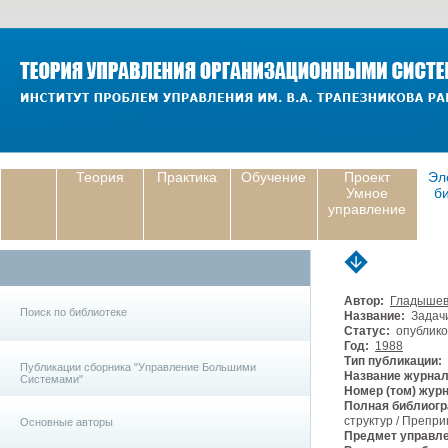
Теория
Практика
Обучение
Проект
Эл
Умное
б
управление
Автор:
Гладышев
Поиск по библиотеке
Название:
Задачи
Статус:
опублико
Год:
1988
Тип публикации:
Публикации сборника "Управление Большими
Название журнал
Системами"
Номер (том) жур
Полная библиогр
структур / Препри
Основные авторы
Предмет управле