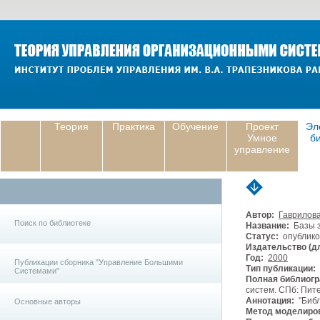
Теория
Практика
Обучение
Проект
Эл
Умное
б
управление
Автор:
Гаврилова
Поиск по библиотеке
Название:
Базы з
Статус:
опублико
Издательство (дл
Год:
2000
Публикации сборника "Управление Большими
Тип публикации:
Системами"
Полная библиогр
систем. СПб: Пите
Аннотация:
"Библ
Основные авторы
Метод моделиро