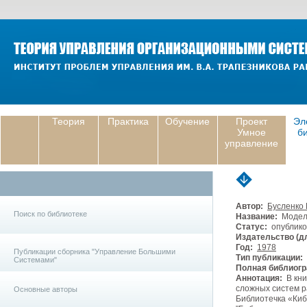
Теория
Практика
Обучение
Проект
Эл
Умное
б
управление
Автор:
Бусленко 
Поиск по библиотеке
Название:
Модели
Статус:
опублико
Издательство (дл
Год:
1978
Публикации сборника "Управление Большими
Тип публикации:
Системами"
Полная библиогр
Аннотация:
В кни
сложных систем р
Основные авторы
Библиотечка «Ки