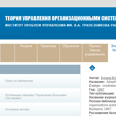
Теория
Практика
Обучение
Проект
Эл
Умное
б
управление
Автор:
Бурков В
Поиск по библиотеке
Название:
Adaptiv
Статус:
опублико
Год:
1987
Тип публикации:
Публикации сборника "Управление Большими
Название журнал
Системами"
Полная библиогр
organizations activ
Budapest, 1987.
Основные авторы
Расширения базо