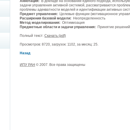
Аннотация:
В докладе на основании единого подхода, использу
задачи управления активной системой, рассматриваются проблем
проблемы адекватности моделей и идентификации активных сист
Предмет управления:
Целевые функции (мотивационное управл
Расширения базовой модели:
Неопределенность
Метод моделирования:
Оптимизация
Предметные области и задачи управления:
Принятие решений
Полный текст:
Скачать (pdf)
Просмотров: 8720, загрузок: 1102, за месяц: 25.
Назад
ИПУ РАН
© 2007. Все права защищены