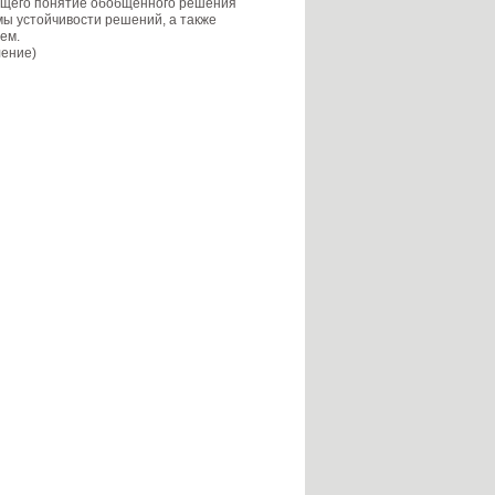
ющего понятие обобщенного решения
ы устойчивости решений, а также
ем.
ение)