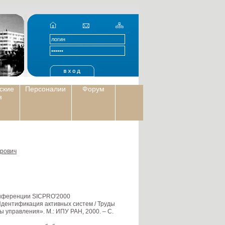
ские
Персоналии
Форум
я
дрович
нференции SICPRO'2000
 Идентификация активных систем / Труды
управления». М.: ИПУ РАН, 2000. – С.