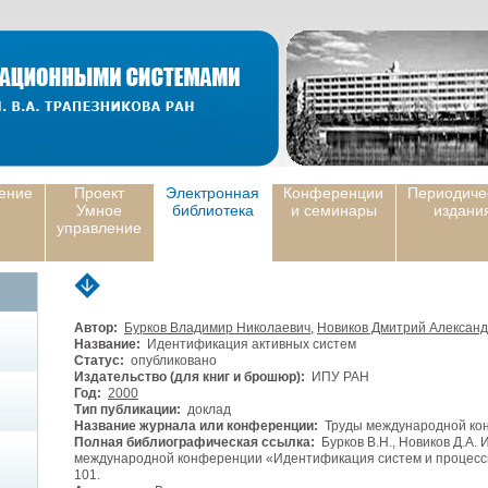
ение
Проект
Электронная
Конференции
Периодиче
Умное
библиотека
и семинары
издани
управление
Автор:
Бурков Владимир Николаевич
,
Новиков Дмитрий Алексан
Название:
Идентификация активных систем
Статус:
опубликовано
Издательство (для книг и брошюр):
ИПУ РАН
Год:
2000
Тип публикации:
доклад
Название журнала или конференции:
Труды международной ко
Полная библиографическая ссылка:
Бурков В.Н., Новиков Д.А.
международной конференции «Идентификация систем и процессы 
101.