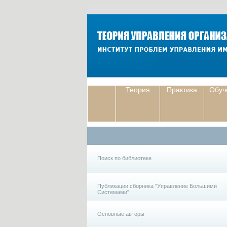
Теория
Практика
Обуч
Поиск по библиотеке
Публикации сборника "Управление Большими
Системами"
Основные авторы