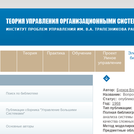
Теория
Практика
Обучение
Проект
Эл
Умное
б
управление
Автор:
Бурков В
Поиск по библиотеке
Название:
Вопрос
Статус:
опублико
Год:
1968
Тип публикации:
Публикации сборника "Управление Большими
Полная библиогр
Системами"
анализа системы 
качества сложных 
Метод моделиро
Основные авторы
Предметные обла