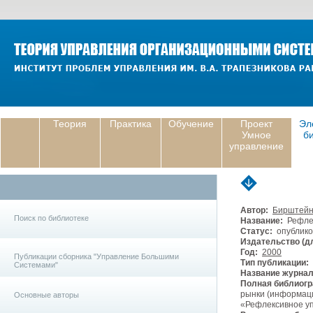
Теория
Практика
Обучение
Проект
Эл
Умное
б
управление
Автор:
Бирштейн
Поиск по библиотеке
Название:
Рефлек
Статус:
опублико
Издательство (дл
Год:
2000
Публикации сборника "Управление Большими
Тип публикации:
Системами"
Название журнал
Полная библиогр
рынки (информаци
Основные авторы
«Рефлексивное упр