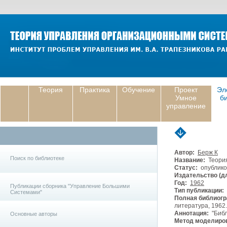
Теория
Практика
Обучение
Проект
Эл
Умное
б
управление
Автор:
Берж К
Поиск по библиотеке
Название:
Теория
Статус:
опублико
Издательство (дл
Год:
1962
Публикации сборника "Управление Большими
Тип публикации:
Системами"
Полная библиогр
литература, 1962. 
Аннотация:
"Библ
Основные авторы
Метод моделиро