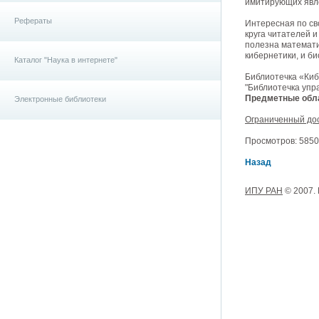
имитирующих явл
Рефераты
Интересная по св
круга читателей 
полезна математи
кибернетики, и б
Каталог "Наука в интернете"
Библиотечка «Ки
"Библиотечка упр
Предметные обла
Электронные библиотеки
Ограниченный до
Просмотров: 5850, 
Назад
ИПУ РАН
© 2007.