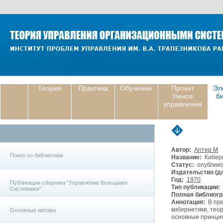
Теория
Практика
Обучение
Проект
Эл
Умное
б
управление
Автор:
Аптер М
Поиск по библиотеке
Название:
Киберн
Статус:
опублико
Издательство (дл
Год:
1970
Публикации сборника "Управление Большими
Тип публикации:
Системами"
Полная библиогр
Аннотация:
В пре
кибернетики, тео
Основные авторы
основные принцип