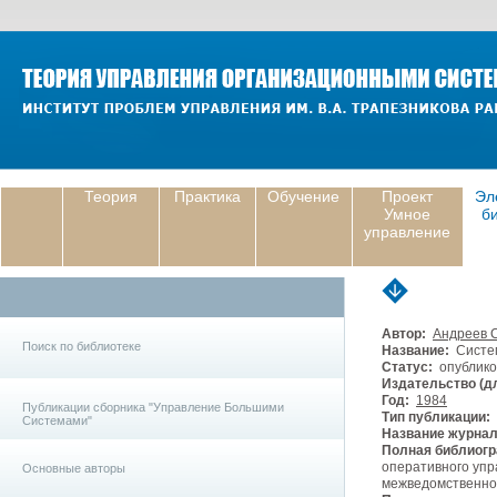
Теория
Практика
Обучение
Проект
Эл
Умное
б
управление
Автор:
Андреев 
Поиск по библиотеке
Название:
Систем
Статус:
опублико
Издательство (дл
Год:
1984
Публикации сборника "Управление Большими
Тип публикации:
Системами"
Название журнал
Полная библиогр
оперативного упр
Основные авторы
межведомственног