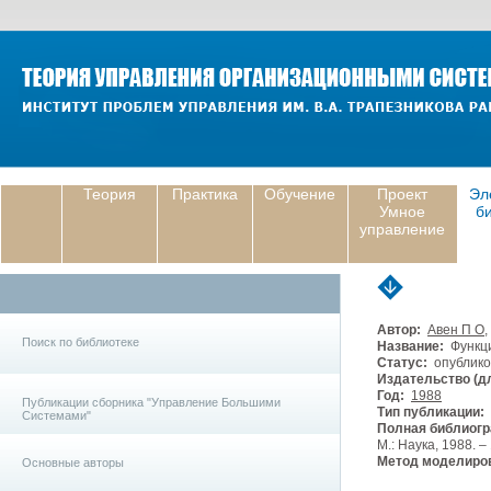
Теория
Практика
Обучение
Проект
Эл
Умное
б
управление
Автор:
Авен П О
,
Поиск по библиотеке
Название:
Функци
Статус:
опублико
Издательство (дл
Год:
1988
Публикации сборника "Управление Большими
Тип публикации:
Системами"
Полная библиогр
М.: Наука, 1988. – 
Метод моделиро
Основные авторы