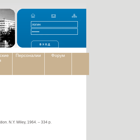
ские
Персоналии
Форум
я
on. N.Y. Wiley, 1964. – 334 p.