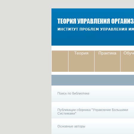
Теория
Практика
Обуч
Поиск по библиотеке
Публикации сборника "Управление Большими
Системами"
Основные авторы