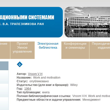
ение
Проект
Электронная
Конференции
Периодиче
Умное
библиотека
и семинары
издани
управление
Автор:
Vroom V H
Название:
Work and motivation
Статус:
опубликовано
Издательство (для книг и брошюр):
Wiley
Год:
1964
Тип публикации:
книга
Полная библиографическая ссылка:
Vroom V.H. Work and motivati
Предметные области и задачи управления:
Менеджмент