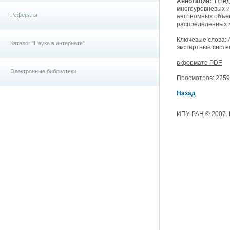
Аннотация:
Предл
многоуровневых 
Рефераты
автономных объек
распределенных м
Ключевые слова:
Каталог "Наука в интернете"
экспертные систе
в формате PDF
Электронные библиотеки
Просмотров: 22595
Назад
ИПУ РАН
© 2007.