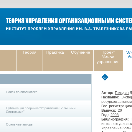
Теория
Практика
Обучение
Проект
Эл
Умное
б
управление
Поиск по библиотеке
Автор:
Гольдин Д.
Название:
Экспер
ресурсов автоном
Гос. регистрацио
Публикации сборника "Управление Большими
Выпуск:
20
Системами"
Год:
2008
Библиография:
Г
интеллектуальных
Основные авторы
Управление больш