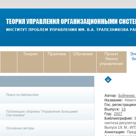
Теория
Практика
Обучение
Проект
Эл
Умное
б
управление
Поиск по библиотеке
Автор:
Бойченко 
Название:
Некото
Гос. регистрацио
Выпуск:
19
Публикации сборника "Управление Большими
Год:
2007
Системами"
Библиография:
Б
синтеза регулято
Выпуск 19. М.: ИП
Основные авторы
Аннотация:
Предс