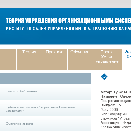
Теория
Практика
Обучение
Проект
Эл
Умное
б
управление
Поиск по библиотеке
Автор:
Губко М. В
Название:
Одноро
Гос. регистрацио
Выпуск:
15
Публикации сборника "Управление Большими
Год:
2006
Системами"
Библиография:
Г
структура / Управ
Аннотация:
№ для
Основные авторы
Кратко описывает