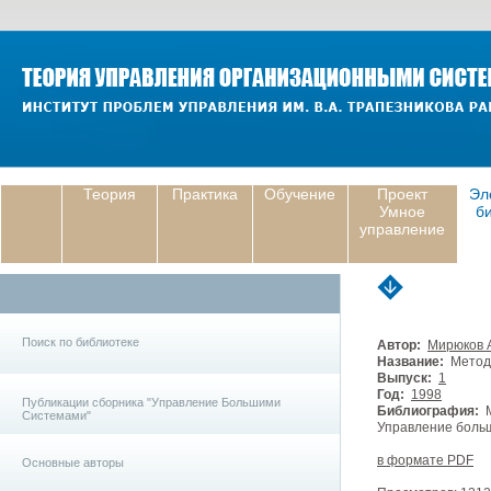
Теория
Практика
Обучение
Проект
Эл
Умное
б
управление
Поиск по библиотеке
Автор:
Мирюков А
Название:
Методи
Выпуск:
1
Год:
1998
Публикации сборника "Управление Большими
Библиография:
М
Системами"
Управление больш
в формате PDF
Основные авторы