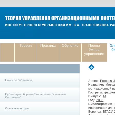
Теория
Практика
Обучение
Проект
Эл
Умное
б
управление
Поиск по библиотеке
Автор:
Егерева И.
Название:
Методи
мотивационной н
Гос. регистрацио
Публикации сборника "Управление Большими
Выпуск:
14
Системами"
Год:
2006
Библиография:
Е
информации для о
Основные авторы
Воронеж: ВГАСУ, 2