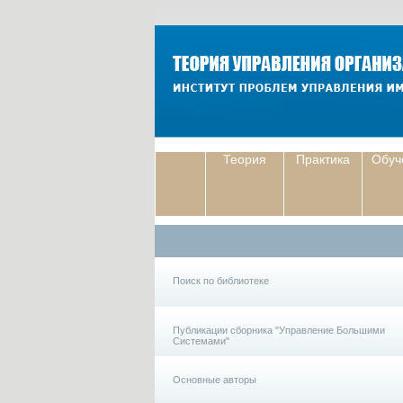
Теория
Практика
Обуч
Поиск по библиотеке
Публикации сборника "Управление Большими
Системами"
Основные авторы