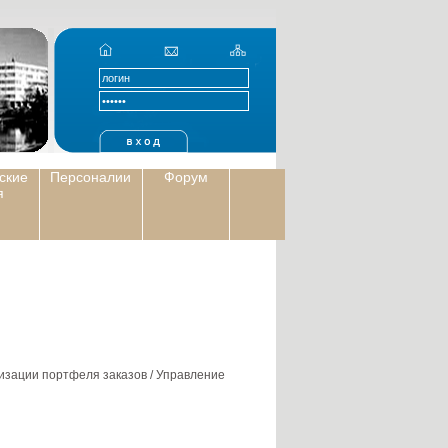
ские
Персоналии
Форум
я
лизации портфеля заказов / Управление