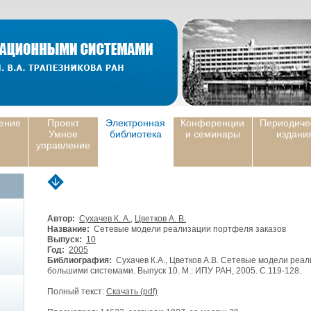
ение
Проект
Электронная
Конференции
Периодиче
Умное
библиотека
и семинары
издани
управление
Автор:
Сухачев К. А.
,
Цветков А. В.
Название:
Сетевые модели реализации портфеля заказов
Выпуск:
10
Год:
2005
Библиография:
Сухачев К.А., Цветков А.В. Сетевые модели реа
большими системами. Выпуск 10. М.: ИПУ РАН, 2005. С.119-128.
Полный текст:
Скачать (pdf)