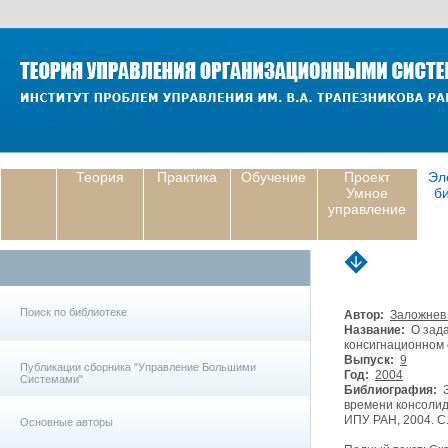
Теория
Практика
Обучение
Проект
Эл
Умное
б
управление
Поиск по библиотеке
Автор:
Заложнев 
Название:
О зада
консигнационном 
Выпуск:
9
Публикации сборника "Управление Большими
Год:
2004
Системами"
Библиография:
З
времени консолид
ИПУ РАН, 2004. С
Основные авторы