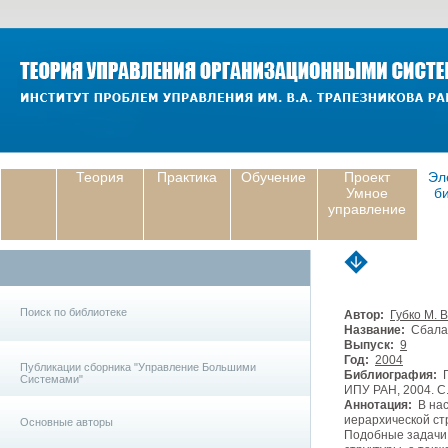
Теория
Практика
Обучение
Проект
Эл
Умное
б
управление
Поиск по библиотеке
Автор:
Губко М. В
Название:
Сбалан
Выпуск:
9
Год:
2004
Публикации сборника "Управление Большими
Библиография:
Г
Системами"
ИПУ РАН, 2004. С
Аннотация:
В нас
иерархической ст
Основные авторы
Подобные задачи