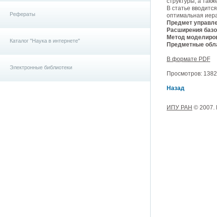
структуры, а так
В статье вводитс
Рефераты
оптимальная иера
Предмет управле
Расширения базо
Метод моделиро
Каталог "Наука в интернете"
Предметные обла
В формате PDF
Электронные библиотеки
Просмотров: 13826
Назад
ИПУ РАН
© 2007.