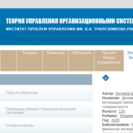
Теория
Практика
Обучение
Проект
Эл
Умное
б
управление
Поиск по библиотеке
Автор:
Беляков Б
Название:
Динами
интеграция требу
толерантности
Публикации сборника "Управление Большими
Выпуск:
120
Системами"
Рубрика:
Управле
Год:
2026
Библиография:
Б
Основные авторы
финансов: интегр