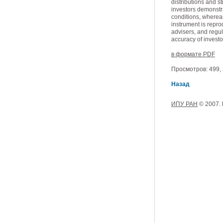
distributions and s
investors demonstra
conditions, whereas
instrument is repro
advisers, and regul
accuracy of investor
в формате PDF
Просмотров: 499, з
Назад
ИПУ РАН
© 2007.