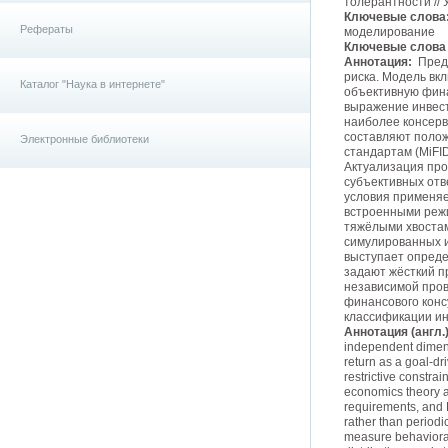
толерантности // 
Ключевые слова
Рефераты
моделирование
Ключевые слова (
Аннотация:
Предл
риска. Модель вк
Каталог "Наука в интернете"
объективную фина
выражение инвес
наиболее консерв
составляют полож
Электронные библиотеки
стандартам (MiFID
Актуализация про
субъективных отв
условия применяе
встроенными реж
тяжёлыми хвостам
симулированных и
выступает опреде
задают жёсткий п
независимой пров
финансового конс
классификации ин
Аннотация (англ.)
independent dimensi
return as a goal-d
restrictive constra
economics theory an
requirements, and 
rather than periodi
measure behavioral