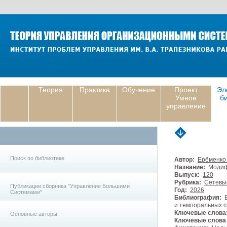
Теория
Практика
Обучение
Проект
Эл
Умное
б
управление
Поиск по библиотеке
Автор:
Ерёменко 
Название:
Модифи
Выпуск:
120
Рубрика:
Сетевы
Публикации сборника "Управление Большими
Год:
2026
Системами"
Библиография:
Е
и темпоральных се
Ключевые слова
Основные авторы
Ключевые слова (