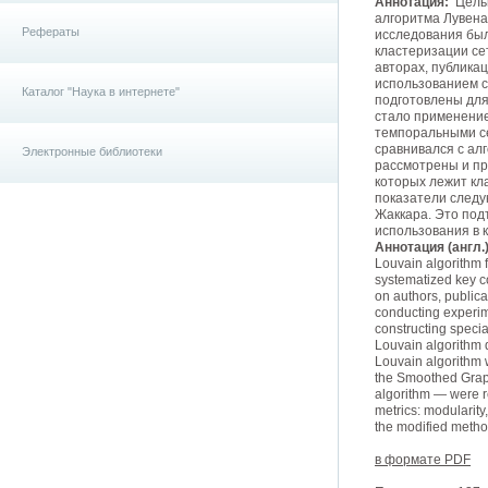
Аннотация:
Целью
алгоритма Лувена
Рефераты
исследования бы
кластеризации се
авторах, публика
использованием с
Каталог "Наука в интернете"
подготовлены дл
стало применение
темпоральными с
сравнивался с ал
Электронные библиотеки
рассмотрены и про
которых лежит кл
показатели след
Жаккара. Это под
использования в 
Аннотация (англ.)
Louvain algorithm f
systematized key c
on authors, publica
conducting experim
constructing specia
Louvain algorithm 
Louvain algorithm 
the Smoothed Graph
algorithm — were r
metrics: modularity
the modified method
в формате PDF