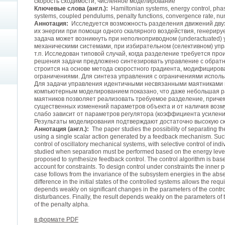
скорость сходимости, численное моделирование
Ключевые слова (англ.):
Hamiltonian systems, energy control, phase
systems, coupled pendulums, penalty functions, convergence rate, nu
Аннотация:
Исследуется возможность разделения движений дву
их энергии при помощи одного скалярного воздействия, генериру
задача может возникнуть при неполноприводном (underactuated
механическими системами, при избирательном (селективном) уп
т.п. Исследован типовой случай, когда разделение требуется про
решения задачи предложено синтезировать управление с обратн
строится на основе метода скоростного градиента, модифициро
ограничениями. Для синтеза управления с ограничениями испол
Для задачи управления идентичными несвязанными маятниками 
компьютерным моделированием показано, что даже небольшая р
маятников позволяет реализовать требуемое разделение, причем
существенных изменений параметров объекта и от наличия возму
слабо зависит от параметров регулятора (коэффициента усилени
Результаты моделирования подтверждают достаточно высокую ск
Аннотация (англ.):
The paper studies the possibility of separating t
using a single scalar action generated by a feedback mechanism. Su
control of oscillatory mechanical systems, with selective control of indi
studied when separation must be performed based on the energy level 
proposed to synthesize feedback control. The control algorithm is ba
account for constraints. To design control under constraints the inner pen
case follows from the invariance of the subsystem energies in the absen
difference in the initial states of the controlled systems allows the req
depends weakly on significant changes in the parameters of the contr
disturbances. Finally, the result depends weakly on the parameters of 
of the penalty alpha.
в формате PDF