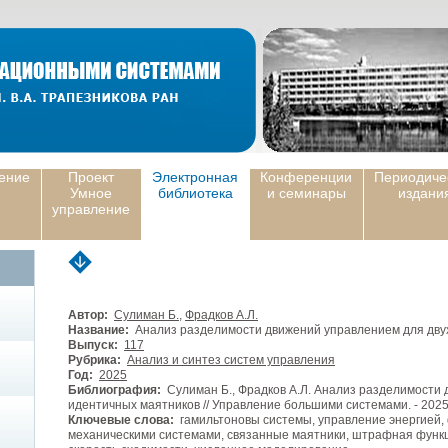
ение
Проект
Электронная
Конференции
Периодиче
Умное
библиотека
и семинары
издани
управление
Автор:
Сулиман Б.
,
Фрадков А.Л.
Название:
Анализ разделимости движений управлением для дву
Выпуск:
117
Рубрика:
Анализ и синтез систем управления
Год:
2025
Библиография:
Сулиман Б., Фрадков А.Л. Анализ разделимости 
идентичных маятников // Управление большими системами. - 2025. 
Ключевые слова:
гамильтоновы системы, управление энергией,
механическими системами, связанные маятники, штрафная функци