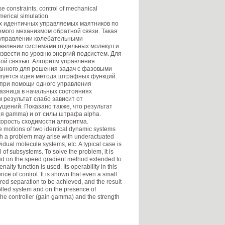
 constraints, control of mechanical
merical simulation
х идентичных управляемых маятников по
емого механизмом обратной связи. Такая
) управлении колебательными
равлении системами отдельных молекул и
извести по уровню энергий подсистем. Для
ой связью. Алгоритм управления
ванного для решения задач с фазовыми
ьзуется идея метода штрафных функций.
при помощи одного управления
азница в начальных состояниях
 результат слабо зависит от
щений. Показано также, что результат
я gamma) и от силы штрафа alpha.
орость сходимости алгоритма.
he motions of two identical dynamic systems
ch a problem may arise with underactuated
vidual molecule systems, etc. A typical case is
of subsystems. To solve the problem, it is
sed on the speed gradient method extended to
alty function is used. Its operability in this
ce of control. It is shown that even a small
uired separation to be achieved, and the result
olled system and on the presence of
the controller (gain gamma) and the strength