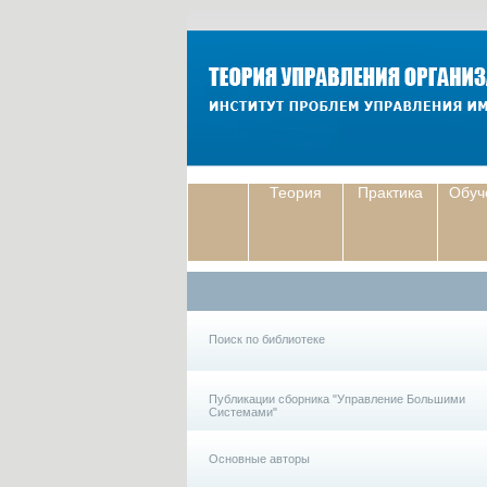
Теория
Практика
Обуч
Поиск по библиотеке
Публикации сборника "Управление Большими
Системами"
Основные авторы