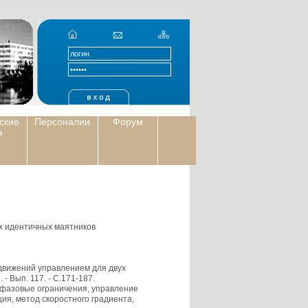
ские
Персоналии
Форум
я
х идентичных маятников
движений управлением для двух
- Вып. 117. - С.171-187.
 фазовые ограничения, управление
я, метод скоростного градиента,