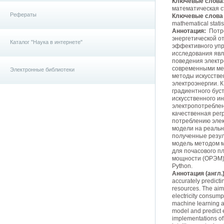
Ключевые слова
математическая с
Рефераты
Ключевые слова (
mathematical statist
Аннотация:
Потре
энергетической о
Каталог "Наука в интернете"
эффективного упр
исследования явл
поведения электр
современными мет
Электронные библиотеки
методы искусстве
электроэнергии. 
градиентного бус
искусственного и
электропотреблен
качественная рег
потреблению элек
модели на реальн
полученные резул
модель методом 
для почасового п
мощности (ОРЭМ) 
Python.
Аннотация (англ.)
accurately predicti
resources. The aim 
electricity consum
machine learning and
model and predict 
implementations of 