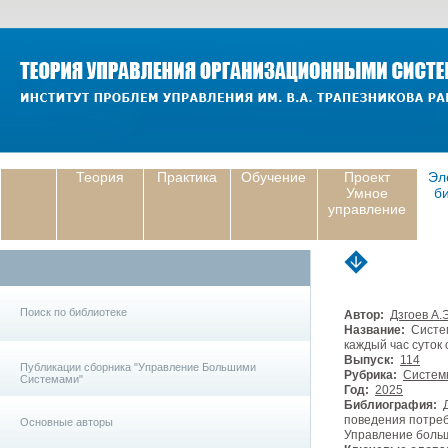
Теория
Практика
Обучение
Проект
Эл
Умное
б
управление
Поиск по библиотеке
Автор:
Дзгоев А.
Название:
Систем
каждый час суток
Выпуск:
114
Публикации сборника "Управление Большими
Рубрика:
Систем
Системами"
Год:
2025
Библиография:
Д
поведения потреб
Основные авторы
Управление больши