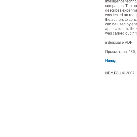
intelligence techno
companies. The aut
describes experime
was tested on real
the authors to con
can be used by ene
applications to th
was carried out in
в формате PDF
Просмотров: 436, з
Назад
ИПУ РАН
© 2007.