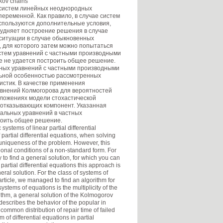
rkov chains
 систем линейных неоднородных
еременной. Как правило, в случае систем
спользуются дополнительные условия,
рудняет построение решения в случае
ситуации в случае обыкновенных
для которого затем можно попытаться
стем уравнений с частными производными
чае не удается построить общее решение.
дных уравнений с частными производными
льной особенностью рассмотренных
истик. В качестве применения
внений Колмогорова для вероятностей
ложениях модели стохастической
 отказывающих компонент. Указанная
альных уравнений в частных
роить общее решение.
systems of linear partial differential
 partial differential equations, when solving
 uniqueness of the problem. However, this
tional conditions of a non-standard form. For
ry to find a general solution, for which you can
partial differential equations this approach is
eneral solution. For the class of systems of
article, we managed to find an algorithm for
ystems of equations is the multiplicity of the
ithm, a general solution of the Kolmogorov
 describes the behavior of the popular in
 common distribution of repair time of failed
f differential equations in partial