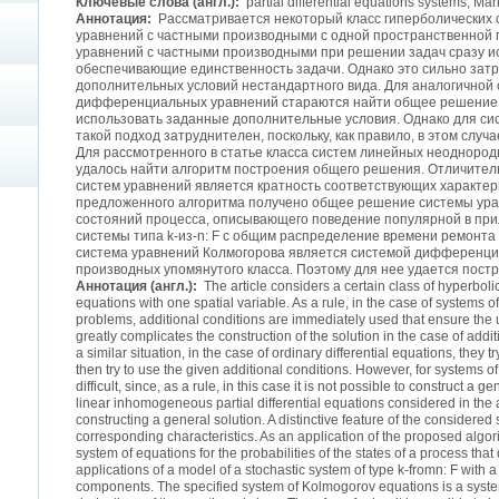
Ключевые слова (англ.):
partial differential equations systems, Ma
Аннотация:
Рассматривается некоторый класс гиперболических
уравнений с частными производными с одной пространственной п
уравнений с частными производными при решении задач сразу и
обеспечивающие единственность задачи. Однако это сильно зат
дополнительных условий нестандартного вида. Для аналогичной 
дифференциальных уравнений стараются найти общее решение, 
использовать заданные дополнительные условия. Однако для си
такой подход затруднителен, поскольку, как правило, в этом слу
Для рассмотренного в статье класса систем линейных неодноро
удалось найти алгоритм построения общего решения. Отличите
систем уравнений является кратность соответствующих характер
предложенного алгоритма получено общее решение системы ура
состояний процесса, описывающего поведение популярной в при
системы типа k-из-n: F с общим распределение времени ремонта
система уравнений Колмогорова является системой дифференци
производных упомянутого класса. Поэтому для нее удается пост
Аннотация (англ.):
The article considers a certain class of hyperbolic 
equations with one spatial variable. As a rule, in the case of systems of
problems, additional conditions are immediately used that ensure the
greatly complicates the construction of the solution in the case of addi
a similar situation, in the case of ordinary differential equations, they t
then try to use the given additional conditions. However, for systems of 
difficult, since, as a rule, in this case it is not possible to construct a g
linear inhomogeneous partial differential equations considered in the 
constructing a general solution. A distinctive feature of the considered s
corresponding characteristics. As an application of the proposed algor
system of equations for the probabilities of the states of a process that
applications of a model of a stochastic system of type k-fromn: F with a
components. The specified system of Kolmogorov equations is a system o