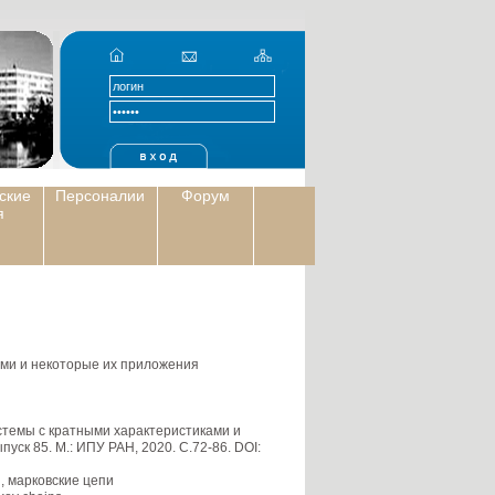
ские
Персоналии
Форум
я
ми и некоторые их приложения
стемы с кратными характеристиками и
ск 85. М.: ИПУ РАН, 2020. С.72-86. DOI:
 марковские цепи