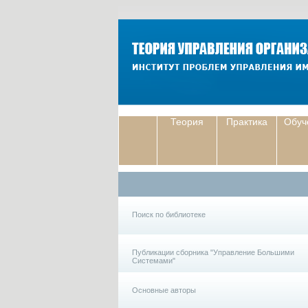
Теория
Практика
Обуч
Поиск по библиотеке
Публикации сборника "Управление Большими
Системами"
Основные авторы