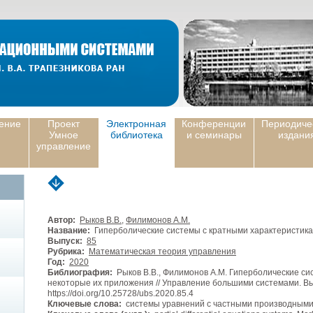
ение
Проект
Электронная
Конференции
Периодиче
Умное
библиотека
и семинары
издани
управление
Автор:
Рыков В.В.
,
Филимонов А.М.
Название:
Гиперболические системы с кратными характеристика
Выпуск:
85
Рубрика:
Математическая теория управления
Год:
2020
Библиография:
Рыков В.В., Филимонов А.М. Гиперболические си
некоторые их приложения // Управление большими системами. Выпу
https://doi.org/10.25728/ubs.2020.85.4
Ключевые слова:
cистемы уравнений с частными производными,