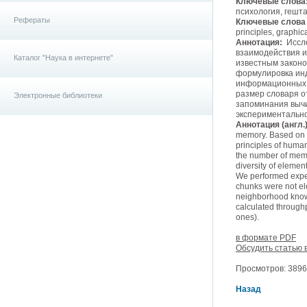
Ключевые слова
психология, гешт
Рефераты
Ключевые слова (
principles, graphica
Аннотация:
Иссле
взаимодействия и
Каталог "Наука в интернете"
известным законо
формулировка инд
информационных е
размер словаря о
Электронные библиотеки
запоминания вычи
экспериментально
Аннотация (англ.)
memory. Based on t
principles of human
the number of memor
diversity of elemen
We performed experi
chunks were not e
neighborhood known
calculated throughp
ones).
в формате PDF
Обсудить статью 
Просмотров: 3896,
Назад