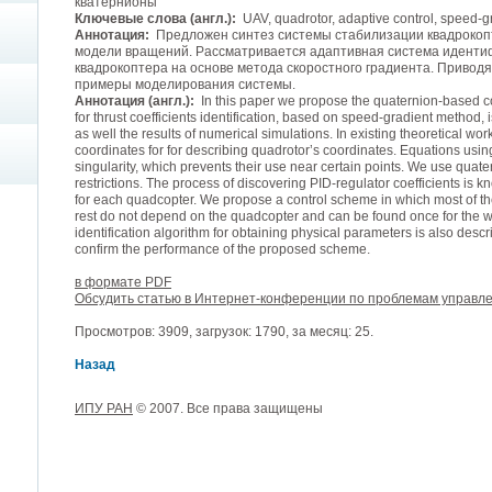
кватернионы
Ключевые слова (англ.):
UAV, quadrotor, adaptive control, speed-g
Аннотация:
Предложен синтез системы стабилизации квадрокоп
модели вращений. Рассматривается адаптивная система иденти
квадрокоптера на основе метода скоростного градиента. Приводя
примеры моделирования системы.
Аннотация (англ.):
In this paper we propose the quaternion-based co
for thrust coefficients identification, based on speed-gradient method, i
as well the results of numerical simulations. In existing theoretical wo
coordinates for for describing quadrotor’s coordinates. Equations usi
singularity, which prevents their use near certain points. We use quat
restrictions. The process of discovering PID-regulator coefficients is k
for each quadcopter. We propose a control scheme in which most of th
rest do not depend on the quadcopter and can be found once for the wh
identification algorithm for obtaining physical parameters is also des
confirm the performance of the proposed scheme.
в формате PDF
Обсудить статью в Интернет-конференции по проблемам управл
Просмотров: 3909, загрузок: 1790, за месяц: 25.
Назад
ИПУ РАН
© 2007. Все права защищены