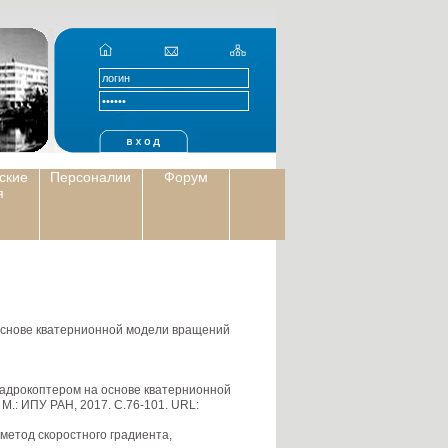
ские
Персоналии
Форум
я
основе кватернионной модели вращений
вадрокоптером на основе кватернионной
М.: ИПУ РАН, 2017. С.76-101. URL:
метод скоростного градиента,