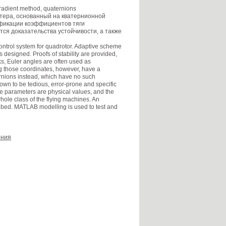
radient method, quaternions
тера, основанный на кватернионной
фикации коэффициентов тяги
тся доказательства устойчивости, а также
ntrol system for quadrotor. Adaptive scheme
s designed. Proofs of stability are provided,
rks, Euler angles are often used as
ng those coordinates, however, have a
ernions instead, which have no such
nown to be tedious, error-prone and specific
e parameters are physical values, and the
ole class of the flying machines. An
cribed. MATLAB modelling is used to test and
ения