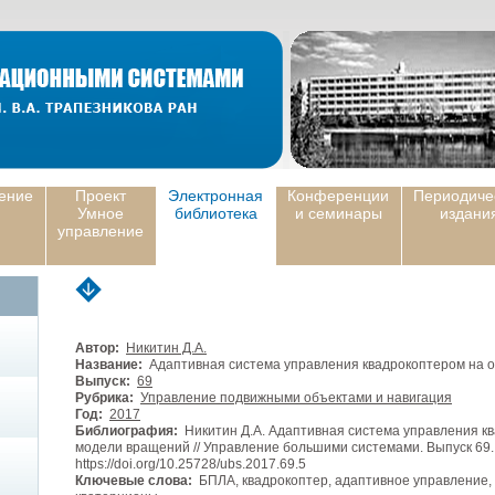
ение
Проект
Электронная
Конференции
Периодиче
Умное
библиотека
и семинары
издани
управление
Автор:
Никитин Д.А.
Название:
Адаптивная система управления квадрокоптером на 
Выпуск:
69
Рубрика:
Управление подвижными объектами и навигация
Год:
2017
Библиография:
Никитин Д.А. Адаптивная система управления к
модели вращений // Управление большими системами. Выпуск 69. 
https://doi.org/10.25728/ubs.2017.69.5
Ключевые слова:
БПЛА, квадрокоптер, адаптивное управление, 