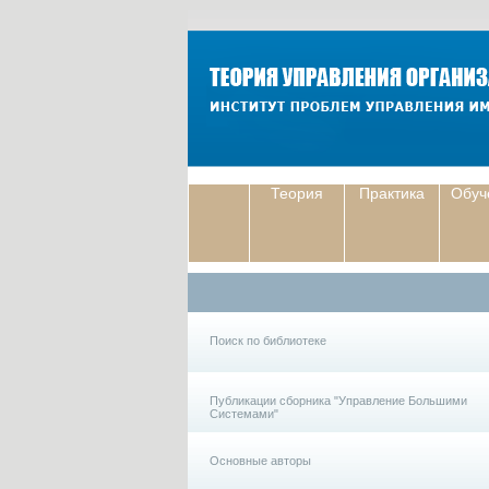
Теория
Практика
Обуч
Поиск по библиотеке
Публикации сборника "Управление Большими
Системами"
Основные авторы