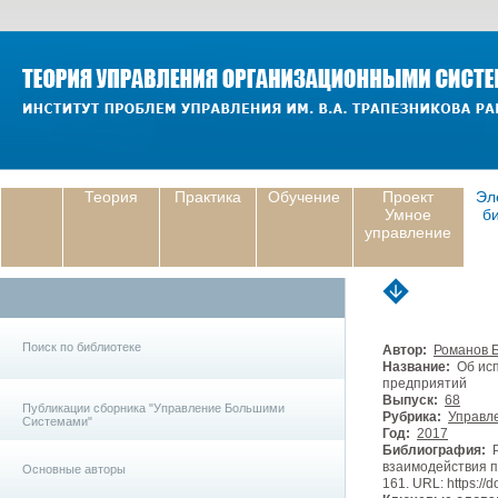
Теория
Практика
Обучение
Проект
Эл
Умное
б
управление
Поиск по библиотеке
Автор:
Романов Б
Название:
Об исп
предприятий
Выпуск:
68
Публикации сборника "Управление Большими
Рубрика:
Управле
Системами"
Год:
2017
Библиография:
Р
взаимодействия п
Основные авторы
161. URL: https://