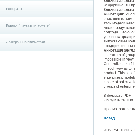
Ключевые слова
коэффициенты пр
Рефераты
Ключевые слова (
Аннотация:
Анали
описания взаимод
этой модели нево
Каталог "Наука в интернете"
многопродуктовог
подхода. Это обо
условных предпри
выпускающее коли
Электронные библиотеки
предприятие, вып
Аннотация (англ.)
interaction of grou
impossible in view o
Generalization of t
in such way as to r
product. This set o
enterprises, models
a core of optimizat
groups of enterpri
В формате PDF
Обсудить статью 
Просмотров: 3904,
Назад
ИПУ РАН
© 2007.