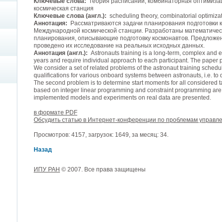
Ключевые слова:
теория расписаний, комбинаторная оптимиза
космическая станция
Ключевые слова (англ.):
scheduling theory, combinatorial optimizat
Аннотация:
Рассматриваются задачи планирования подготовки к
Международной космической станции. Разработаны математичес
планирования, описывающие подготовку космонавтов. Предложен
проведено их исследование на реальных исходных данных.
Аннотация (англ.):
Astronauts training is a long-term, complex and e
years and require individual approach to each participant. The paper p
We consider a set of related problems of the astronaut training scheduli
qualifications for various onboard systems between astronauts, i.e. to 
The second problem is to determine start moments for all considered t
based on integer linear programming and constraint programming are 
implemented models and experiments on real data are presented.
в формате PDF
Обсудить статью в Интернет-конференции по проблемам управл
Просмотров: 4157, загрузок: 1649, за месяц: 34.
Назад
ИПУ РАН
© 2007. Все права защищены