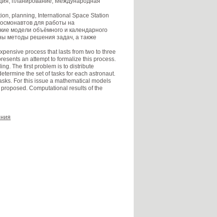
ция, планирование, Международная
ion, planning, International Space Station
осмонавтов для работы на
кие модели объёмного и календарного
ы методы решения задач, а также
xpensive process that lasts from two to three
resents an attempt to formalize this process.
ng. The first problem is to distribute
determine the set of tasks for each astronaut.
asks. For this issue a mathematical models
proposed. Computational results of the
ения