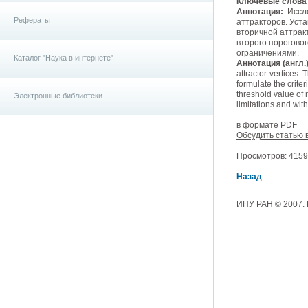
Ключевые слова (
Аннотация:
Иссле
Рефераты
аттракторов. Уст
вторичной аттрак
второго пороговог
ограничениями.
Каталог "Наука в интернете"
Аннотация (англ.)
attractor-vertices.
formulate the criter
threshold value of r
Электронные библиотеки
limitations and wit
в формате PDF
Обсудить статью 
Просмотров: 4159,
Назад
ИПУ РАН
© 2007.