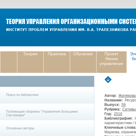
Теория
Практика
Обучение
Проект
Эл
Умное
б
управление
Поиск по библиотеке
Автор:
Жилякова 
Название:
Ресурс
Выпуск:
59
Рубрика:
Сетевы
Публикации сборника "Управление Большими
Год:
2016
Системами"
Библиография:
Ж
характеристики / 
Ключевые слова
Основные авторы
Маркова, огранич