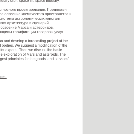
etary orbit, space lift, space industry,
гнозного проектирования. Предложен
е освоение космического пространства и
системы астрономических констант
вая архитектура и сценарий
 освоение Марса и астероидов.
нципы тарификации товаров и услуг
n and develop a forecasting project of the
al bodies. We suggest a modification of the
or experts. Then we discuss the basic
the exploration of Mars and asteroids. The
st principles for the goods’ and services’
ения