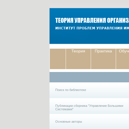
Теория
Практика
Обуч
Поиск по библиотеке
Публикации сборника "Управление Большими
Системами"
Основные авторы