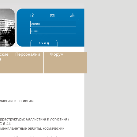
ские
Персоналии
Форум
я
истика и логистика
раструктуры: баллистика и логистика /
С.6-44.
 межпланетные орбиты, космический