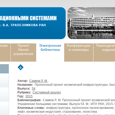
ение
Проект
Электронная
Конференции
Периодиче
Умное
библиотека
и семинары
издани
управление
Автор:
Самков Л. М.
Название:
Прогнозный проект космической инфраструктуры: балл
Выпуск:
54
Рубрика:
Системный анализ
Год:
2015
Библиография:
Самков Л. М. Прогнозный проект космической инф
Управление большими системами. Выпуск 54. М.: ИПУ РАН, 2015. 
Ключевые слова:
инфраструктура, прогнозное проектирование,
лифт, космическая индустрия, страхование, логистика