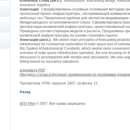
Ключевые слова (англ.):
infrastructure, forecasting design, interplan
insurance, logistics
Аннотация:
Сформулированы основные положения методики про
прогнозный проект инфраструктуры, обслуживающей коммерческо
небесных тел. Предложена удобная для экспертов модификация 
Международного астрономического союза. Сформулирована базо
эксплуатации космической инфраструктуры, ориентированный на
Приведены соответствующие модели и расчеты. Предложены при
космической инфраструктуры на основе страховых оценок.
Аннотация (англ.):
We sketch main principles of forecasting projectio
infrastructure for commercial exploration of outer space and of celesti
IAU System of Astronomical Constants, which seems more convenient f
scenario of outer space infrastructure operation, the one focusing on 
discussion is accompanied with models and calculations. We also sugge
billing based on insurance valuations.
в формате PDF
Обсудить статью в Интернет-конференции по проблемам управл
Просмотров: 4709, загрузок: 1807, за месяц: 21.
Назад
ИПУ РАН
© 2007. Все права защищены