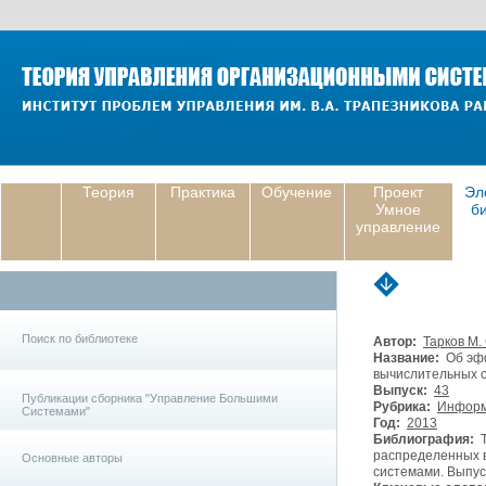
Теория
Практика
Обучение
Проект
Эл
Умное
б
управление
Поиск по библиотеке
Автор:
Тарков М. 
Название:
Об эфф
вычислительных 
Выпуск:
43
Публикации сборника "Управление Большими
Рубрика:
Информ
Системами"
Год:
2013
Библиография:
Т
распределенных 
Основные авторы
системами. Выпуск