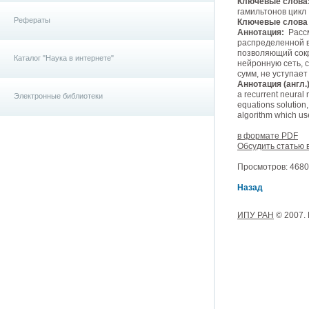
Ключевые слова
гамильтонов цикл
Рефераты
Ключевые слова (
Аннотация:
Рассм
распределенной в
позволяющий сок
Каталог "Наука в интернете"
нейронную сеть, 
сумм, не уступае
Аннотация (англ.)
a recurrent neural 
Электронные библиотеки
equations solution,
algorithm which us
в формате PDF
Обсудить статью 
Просмотров: 4680,
Назад
ИПУ РАН
© 2007.