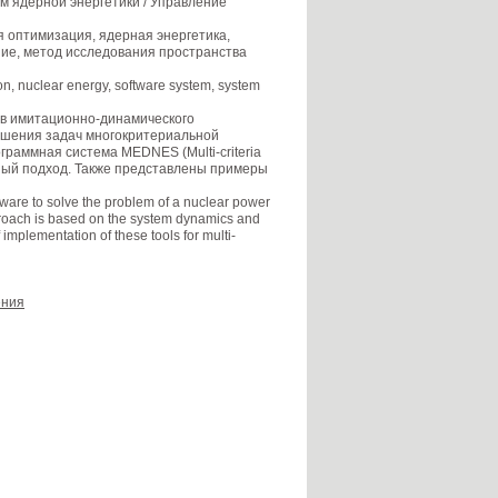
м ядерной энергетики / Управление
 оптимизация, ядерная энергетика,
ие, метод исследования пространства
tion, nuclear energy, software system, system
в имитационно-динамического
ешения задач многокритериальной
раммная система MEDNES (Multi-criteria
анный подход. Также представлены примеры
ware to solve the problem of a nuclear power
pproach is based on the system dynamics and
mplementation of these tools for multi-
ения