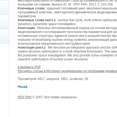
многокритериальной оптимизации структур развивающихся систе
большими системами. Выпуск 42. М.: ИПУ РАН, 2013. С.233-256.
Ключевые слова:
ядерный топливный цикл, многокритериальная
программный комплекс, имитационно-динамическое моделирован
параметров
Ключевые слова (англ.):
nuclear fuel cycle, multi-criteria optimiza
dynamics, parameter space investigation.
Аннотация:
Описаны интегрированный подход на основе методо
моделирования и исследования пространства параметров для р
оптимизации структуры ядерной энергетики и разработанная прог
evaluator of developing nuclear energy systems), реализующая д
использования предложенного инструментария.
Аннотация (англ.):
We describe an integrated approach and the soft
system structure optimization in a multi-objective formulation. The a
the parameter space investigation. We also provide some examples of i
objective optimization of nuclear power structures.
в формате PDF
Обсудить статью в Интернет-конференции по проблемам управл
Просмотров: 4817, загрузок: 1801, за месяц: 28.
Назад
ИПУ РАН
© 2007. Все права защищены