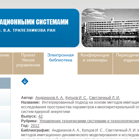
ение
Проект
Электронная
Конференции
Периодиче
Умное
библиотека
и семинары
издани
управление
Автор:
Андрианов А. А.
,
Купцов И. С.
,
Светличный Л. И.
Название:
Интегрированный подход на основе методов имитаци
исследования пространства параметров к многокритериальной о
систем ядерной энергетики
Выпуск:
42
Рубрика:
Управление техническими системами и технологическ
Год:
2012
Библиография:
Андрианов А. А., Купцов И. С., Светличный Л. И
методов имитационно-динамического моделирования и исследов