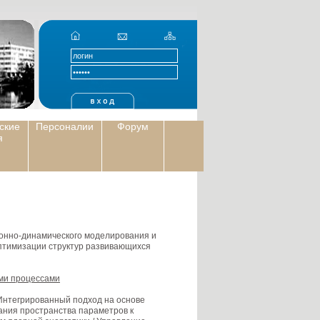
ские
Персоналии
Форум
я
онно-динамического моделирования и
птимизации структур развивающихся
ими процессами
. Интегрированный подход на основе
ания пространства параметров к