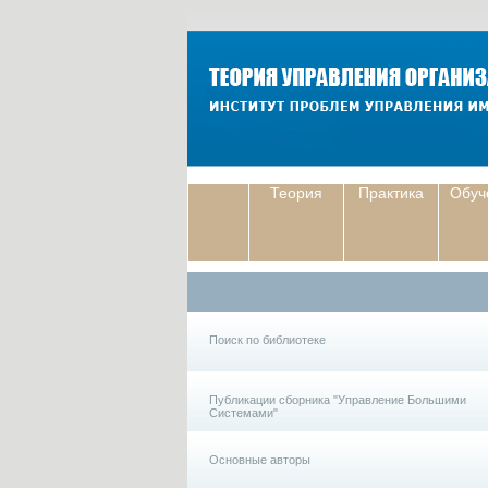
Теория
Практика
Обуч
Поиск по библиотеке
Публикации сборника "Управление Большими
Системами"
Основные авторы