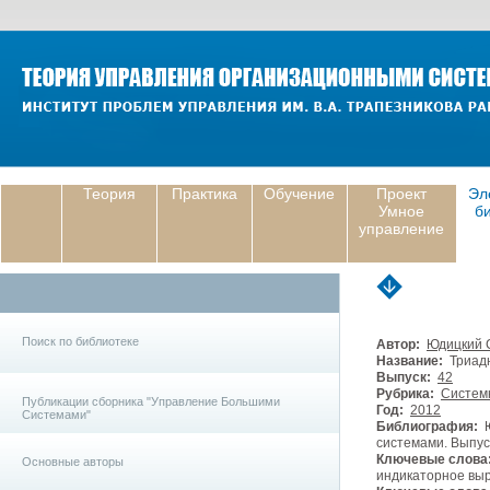
Теория
Практика
Обучение
Проект
Эл
Умное
б
управление
Поиск по библиотеке
Автор:
Юдицкий С
Название:
Триадн
Выпуск:
42
Рубрика:
Систем
Публикации сборника "Управление Большими
Год:
2012
Системами"
Библиография:
Ю
системами. Выпуск
Ключевые слова
Основные авторы
индикаторное выр