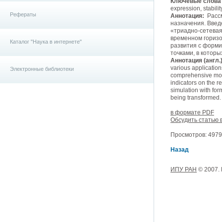
Ключевые слова (
expression, stability
Рефераты
Аннотация:
Рассм
назначения. Введ
«триадно-сетевая
временном горизо
Каталог "Наука в интернете"
развития с форми
точками, в котор
Аннотация (англ.)
various application
Электронные библиотеки
comprehensive mode
indicators on the r
simulation with for
being transformed.
в формате PDF
Обсудить статью 
Просмотров: 4979,
Назад
ИПУ РАН
© 2007.