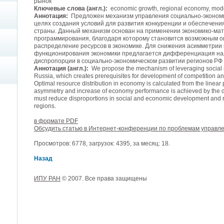
рынок
Ключевые слова (англ.):
economic growth, regional economy, mode
Аннотация:
Предложен механизм управления социально-экономи
целях создания условий для развития конкуренции и обеспечения
страны. Данный механизм основан на применении экономико-мат
программирования, благодаря которому становится возможным 
распределение ресурсов в экономике. Для снижения асимметри
функционирования экономики предлагается дифференциация на
диспропорции в социально-экономическом развитии регионов РФ 
Аннотация (англ.):
We propose the mechanism of leveraging social 
Russia, which creates prerequisites for development of competition an
Optimal resource distribution in economy is calculated from the line
asymmetry and increase of economy performance is achieved by the diffe
must reduce disproportions in social and economic development and r
regions.
в формате PDF
Обсудить статью в Интернет-конференции по проблемам управл
Просмотров: 6778, загрузок: 4395, за месяц: 18.
Назад
ИПУ РАН
© 2007. Все права защищены