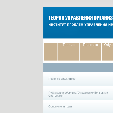
Теория
Практика
Обуч
Поиск по библиотеке
Публикации сборника "Управление Большими
Системами"
Основные авторы