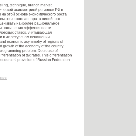
ling, technique, branch market
ческой асимметрией регионов РФ в
 на этой основе экономического роста
ематического аппарата линейного
оценивать наиболее рациональное
и и повышения эффективности
логовых ставок, учитывающая
и в их ресурсном оснащении.
and economic asymmetry of regions of
d growth of the economy of the country.
ar programming problem. Decrease of
rentiation of tax rates. This differentiation
esources’ provision of Russian Federation
ения