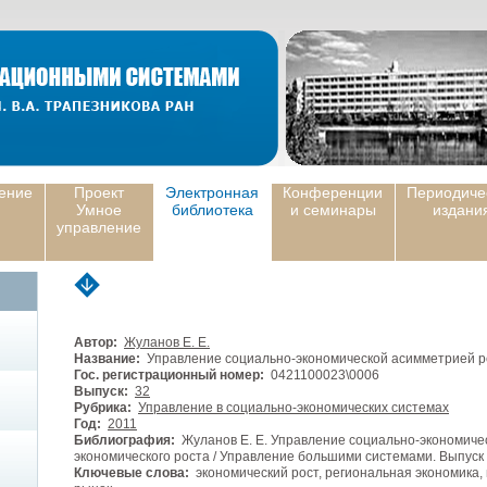
ение
Проект
Электронная
Конференции
Периодиче
Умное
библиотека
и семинары
издани
управление
Автор:
Жуланов Е. Е.
Название:
Управление социально-экономической асимметрией ре
Гос. регистрационный номер:
0421100023\0006
Выпуск:
32
Рубрика:
Управление в социально-экономических системах
Год:
2011
Библиография:
Жуланов Е. Е. Управление социально-экономичес
экономического роста / Управление большими системами. Выпуск 3
Ключевые слова:
экономический рост, региональная экономика,