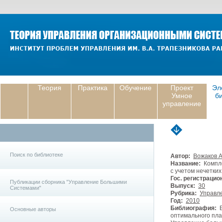
Теория
Практика
Обучение
Проект
Эл
Умное
б
управление
Поиск по библиотеке
Автор:
Вожаков А
Название:
Компле
с учетом нечетки
Гос. регистрацио
Публикации сборника "Управление Большими
Выпуск:
30
Системами"
Рубрика:
Управле
Год:
2010
Библиография:
В
Основные авторы
оптимального план