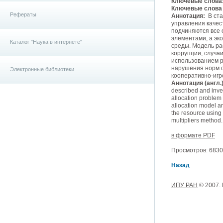
Ключевые слова
Ключевые слова (
Рефераты
Аннотация:
В ста
управления качес
подчиняются все
элементами, а эк
Каталог "Наука в интернете"
среды. Модель ра
коррупции, случа
использованием р
нарушения норм с
Электронные библиотеки
кооперативно-игр
Аннотация (англ.)
described and inves
allocation problem 
allocation model a
the resource using
multipliers method.
в формате PDF
Просмотров: 6830, 
Назад
ИПУ РАН
© 2007.