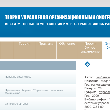
Теория
Практика
Обучение
Проект
Эл
Умное
б
управление
Поиск по библиотеке
Автор:
Горбанева
Название:
Модели
Гос. регистрацио
Выпуск:
26
Публикации сборника "Управление Большими
Рубрика:
Управле
Системами"
Год:
2009
Библиография:
Г
системах управле
Основные авторы
2009. С.64-80.