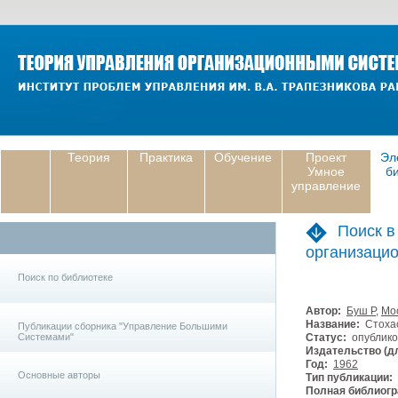
Теория
Практика
Обучение
Проект
Эл
Умное
б
управление
Поиск в
организаци
Поиск по библиотеке
Автор:
Буш Р
,
Мо
Название:
Стохас
Публикации сборника "Управление Большими
Системами"
Статус:
опублико
Издательство (дл
Год:
1962
Основные авторы
Тип публикации:
Полная библиогр