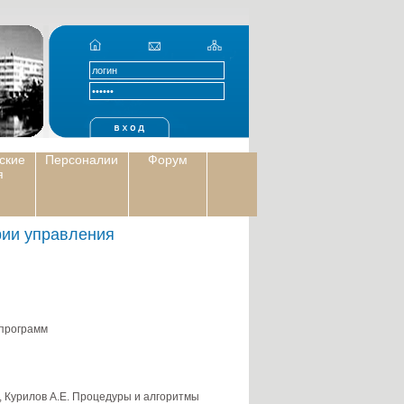
ские
Персоналии
Форум
я
рии управления
программ
., Курилов А.Е. Процедуры и алгоритмы