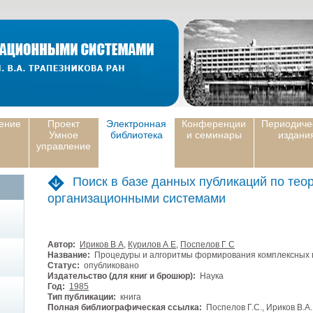
ение
Проект
Электронная
Конференции
Периодиче
Умное
библиотека
и семинары
издани
управление
Поиск в базе данных публикаций по тео
организационными системами
Автор:
Ириков В А
,
Курилов А Е
,
Поспелов Г С
Название:
Процедуры и алгоритмы формирования комплексных 
Статус:
опубликовано
Издательство (для книг и брошюр):
Наука
Год:
1985
Тип публикации:
книга
Полная библиографическая ссылка:
Поспелов Г.С., Ириков В.А