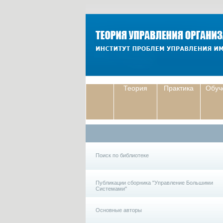
Теория
Практика
Обуч
Поиск по библиотеке
Публикации сборника "Управление Большими
Системами"
Основные авторы