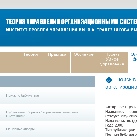
Теория
Практика
Обучение
Проект
Эл
Умное
б
управление
Поиск в
организаци
Поиск по библиотеке
Автор:
Вентцель
Название:
Теория
Публикации сборника "Управление Большими
Системами"
Статус:
опублико
Издательство (дл
Год:
2000
Основные авторы
Тип публикации:
Полная библиогр