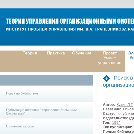
Теория
Практика
Обучение
Проект
Эл
Умное
б
управление
Поиск в
организаци
Поиск по библиотеке
Автор:
Кузин Л Т
Название:
Основы
Публикации сборника "Управление Большими
Системами"
Статус:
опублико
Издательство (дл
Год:
1994
Основные авторы
Тип публикации:
Полная библиогр