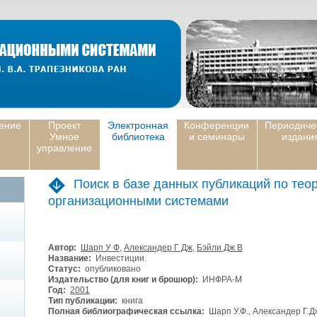
ение
Проект
Электронная
Конференции
Периодиче
Умное
библиотека
и семинары
издани
управление
Поиск в базе данных публикаций по тео
организационными системами
Автор:
Шарп У Ф
,
Александер Г Дж
,
Бэйли Дж В
Название:
Инвестиции.
Статус:
опубликовано
Издательство (для книг и брошюр):
ИНФРА-М
Год:
2001
Тип публикации:
книга
Полная библиографическая ссылка:
Шарп У.Ф., Александер Г.Дж