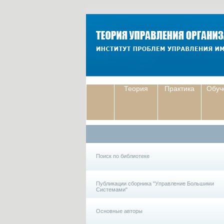
Теория
Практика
Обуч
Поиск по библиотеке
Публикации сборника "Управление Большими
Системами"
Основные авторы