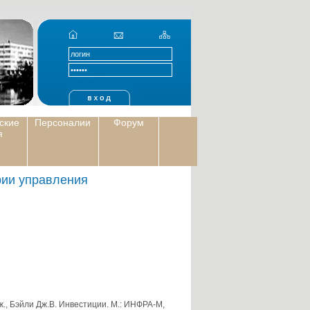
ские
Персоналии
Форум
я
рии управления
., Бэйли Дж.В. Инвестиции. М.: ИНФРА-М,