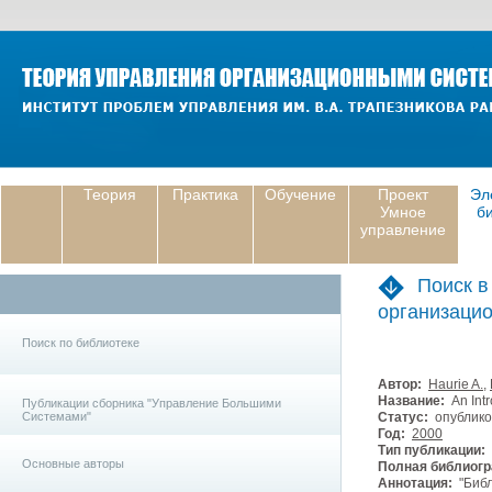
Теория
Практика
Обучение
Проект
Эл
Умное
б
управление
Поиск в
организаци
Поиск по библиотеке
Автор:
Haurie A.
,
Название:
An Intr
Публикации сборника "Управление Большими
Системами"
Статус:
опублико
Год:
2000
Тип публикации:
Основные авторы
Полная библиогр
Аннотация:
"Библ