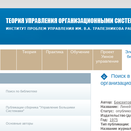
Теория
Практика
Обучение
Проект
Эл
Умное
б
управление
Поиск в
организаци
Поиск по библиотеке
Автор:
Бексеито
Название:
Линейн
Публикации сборника "Управление Большими
Системами"
Статус:
опублико
Издательство (дл
Год:
1975
Основные авторы
Тип публикации:
Название журнал