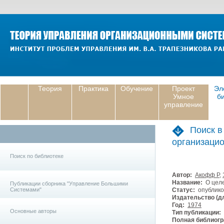
Теория
Практика
Обучение
Проект
Эл
Умное
б
управление
Поиск в
организаци
Поиск по библиотеке
Автор:
Акофф Р
,
Название:
О целе
Публикации сборника "Управление Большими
Системами"
Статус:
опублико
Издательство (дл
Год:
1974
Основные авторы
Тип публикации:
Полная библиогр