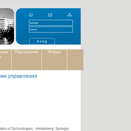
ские
Персоналии
Форум
я
рии управления
els of Technologies.- Heidelberg: Springer,