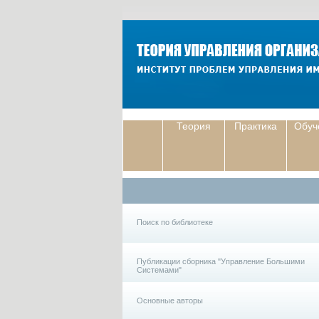
Теория
Практика
Обуч
Поиск по библиотеке
Публикации сборника "Управление Большими
Системами"
Основные авторы