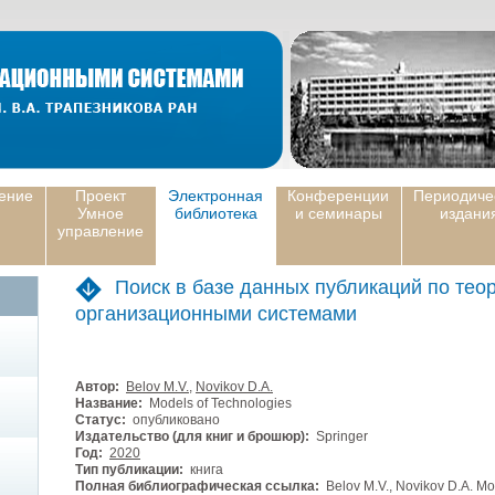
ение
Проект
Электронная
Конференции
Периодиче
Умное
библиотека
и семинары
издани
управление
Поиск в базе данных публикаций по тео
организационными системами
Автор:
Belov M.V.
,
Novikov D.A.
Название:
Models of Technologies
Статус:
опубликовано
Издательство (для книг и брошюр):
Springer
Год:
2020
Тип публикации:
книга
Полная библиографическая ссылка:
Belov M.V., Novikov D.A. Mod