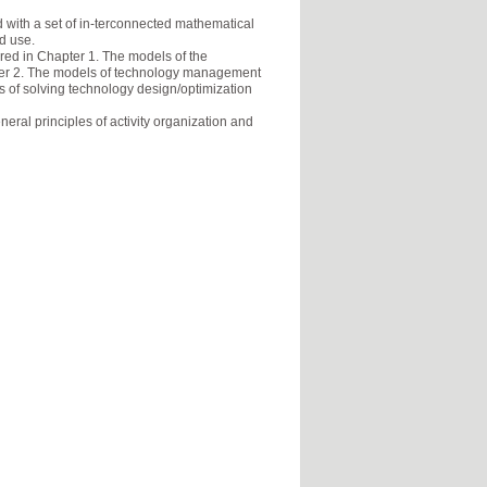
 with a set of in-terconnected mathematical
d use.
red in Chapter 1. The models of the
ter 2. The models of technology management
rs of solving technology design/optimization
eral principles of activity organization and