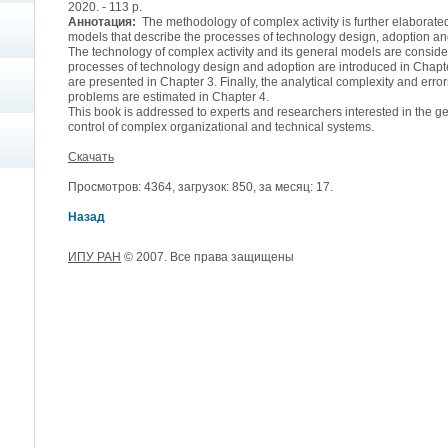
2020. - 113 p.
Аннотация:
The methodology of complex activity is further elaborated
models that describe the processes of technology design, adoption an
The technology of complex activity and its general models are conside
processes of technology design and adoption are introduced in Chap
are presented in Chapter 3. Finally, the analytical complexity and erro
problems are estimated in Chapter 4.
This book is addressed to experts and researchers interested in the gen
control of complex organizational and technical systems.
Скачать
Просмотров: 4364, загрузок: 850, за месяц: 17.
Назад
ИПУ РАН
© 2007. Все права защищены